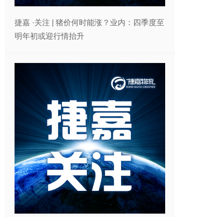
捷嘉 ·关注 | 猪价何时能涨？业内：四季度至
明年初或迎行情抬升